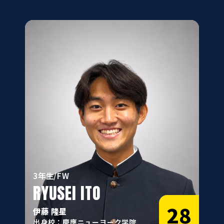
3年生/FW
RYUSEI ITO
28
伊藤 隆星
出身校：慶應ニューヨーク学院