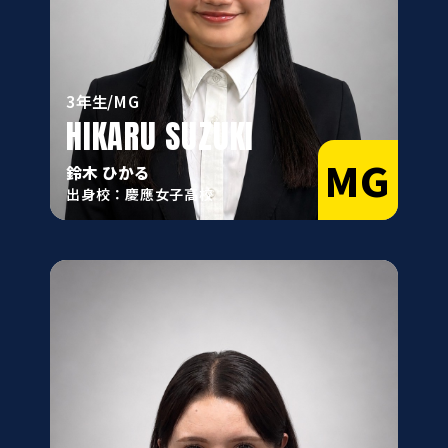
3年生/MG
HIKARU SUZUKI
MG
鈴木 ひかる
出身校：慶應女子高校