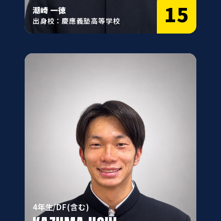
15
潮崎 一徳
出身校：慶應義塾高等学校
4年生/DF(含む)